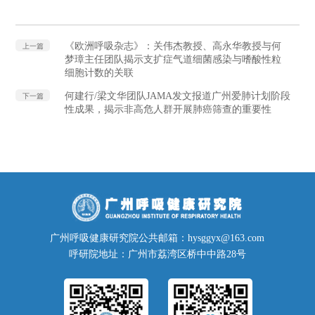
《欧洲呼吸杂志》：关伟杰教授、高永华教授与何
上一篇
梦璋主任团队揭示支扩症气道细菌感染与嗜酸性粒
细胞计数的关联
何建行/梁文华团队JAMA发文报道广州爱肺计划阶段
下一篇
性成果，揭示非高危人群开展肺癌筛查的重要性
广州呼吸健康研究院公共邮箱：hysggyx@163.com
呼研院地址：广州市荔湾区桥中中路28号