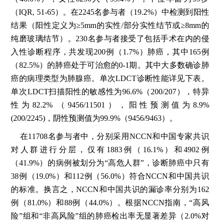
（IQR, 51-65）。在2245名参与者（19.2%）中检测到阳性
结果（阳性定义为≥5mm的实性/部分实性结节或≥8mm的
纯磨玻璃结节）。230名参与者接受了包括手术在内的侵
入性诊断程序，共发现200例（1.7%）肺癌，其中165例
（82.5%）的肺癌处于可治愈的0-1期。其中大多数确诊肺
癌的病理类型为肺腺癌。单次LDCT诊断性能详见下表。
单次LDCT扫描阳性的敏感性为96.6%（200/207），特异
性为82.2% （9456/11501），阳性预测值为8.9%
(200/2245)，阴性预测值为99.9%（9456/9463）。
在11708名参与者中，分别采用NCCN和中国专家共识
对人群进行分层，仅有1883例（16.1%）和4902例
（41.9%）的病例被划分为“高危人群”，诊断肺癌中只有
38例（19.0%）和112例（56.0%）符合NCCN和中国共识
的标准。换言之，NCCN和中国共识的漏诊率分别为162
例（81.0%）和88例（44.0%）。根据NCCN指南，“高风
险”组和“非高风险”组的肺癌检出率无显著差异（2.0%对