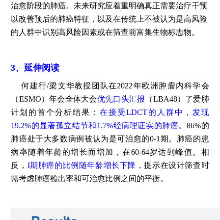
治愈阶段的肺癌。未来研究应着重明确真正需要治疗干预
以改善预后的肺癌特征，以及在传统上不被认为是高风险
的人群中识别高风险因素或在筛查前富集生物标志物。
3、延伸阅读
何建行/梁文华教授团队在2022年欧洲肿瘤内科学会
（ESMO）年会全体大会
优先口头汇报
（LBA48）了爱肺
计划的首个分析结果：
在接受LDCT的人群中，发现
19.2%的显著孤立结节和1.7%经病理证实的肺癌。
86%的
肺癌处于大多数病例被认为是可治愈的0-1期。肺癌的患
病率随着年龄的增长而增加，在60-64岁达到峰值。相
反，
I期肺癌的比例随年龄增长下降，
提示在设计筛查时
需考虑肺癌检出率和可治愈比例之间的平衡。