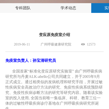
专科团队
学术动态
实
变应原免疫室介绍
2019-06-11
广州呼吸健康研究院
12573
免疫室负责人：孙宝清研究员
全国首家“标准化变应原研究实验室” 由广州呼吸疾病
研究所与丹麦
ALK-abello
公司共同建立，并于
2005
年
9
月
正式成立。通过相类似的发病机理和研究手段，开展过敏
性疾病安全高效治疗方法的研究、免疫性疾病系统预防研
究、免疫性疾病诊断方法的研究等研究内容。随着该实验
室的投入使用
,
全国当前唯一集临床、科研、教育三位一
体的过敏性呼吸疾病诊疗基地在广州呼吸疾病研究所诞
生。