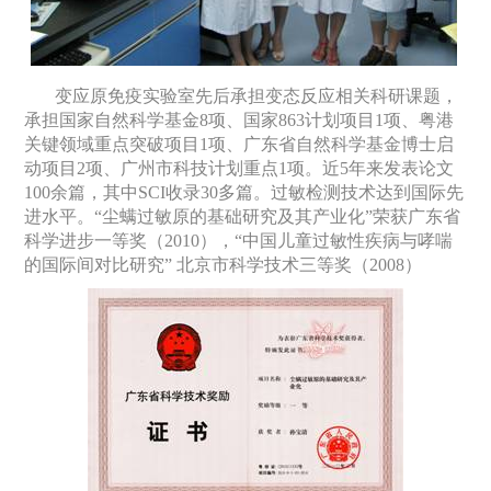
变应原免疫实验室先后承担变态反应相关科研课题，
承担国家自然科学基金
8
项、国家
863
计划项目
1
项、粤港
关键领域重点突破项目
1
项、广东省自然科学基金博士启
动项目
2
项、广州市科技计划重点
1
项。近
5
年来发表论文
100
余篇，其中
SCI
收录
30
多篇。过敏检测技术达到国际先
进水平。“尘螨过敏原的基础研究及其产业化”荣获广东省
科学进步一等奖（
2010
），“中国儿童过敏性疾病与哮喘
的国际间对比研究” 北京市科学技术三等奖（
2008
）