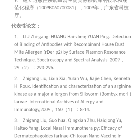
建立过敏性疾病血清生物资源数据库的技术和规
9、
范化程序（
），
年，广东省科技
2009B060700081
2009
厅。
代表性论文：
1、
LIU Zhi-gang; HUANG Hai-zhen; YUAN Ping. Detection
of Binding of Antibodies with Recombinant House Dust
Mite Allergen (rDer p2) by Surface Plasmon Resonance
，
Technique. Spectroscopy and Spectral Analysis, 2009
（
）：
29
2
293-296.
2、
Zhigang Liu, Lixin Xia, Yulan Wu, Jiajie Chen, Kenneth
H. Roux. Identification and characterization of an arginine
kinase as a major allergen from Silkworm (Bombyx mori )
larvae. International Archives of Allergy and
，
（
）：
Immunology,2009
150
1
8-14.
3、
Zhigang Liu, Guo hua, Qingxian Zhu, Haiqiong Yu,
Haitao Yang. Local Nasal Immunothera py: Efficacy of
Dermatophagoides farinae-Chitosan Nano-Vaccine in