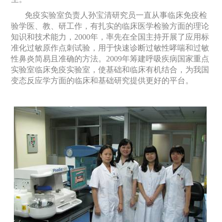
免疫实验室负责人孙宝清研究员一直从事临床免疫检
验学医、教、研工作，有扎实的临床医学检验方面的理论
知识和技术能力，
2000
年，率先在全国主持开展了应用标
准化过敏原作点刺试验，用于快速诊断过敏性哮喘和过敏
性鼻炎简易且准确的方法。
2009
年筹建呼吸疾病国家重点
实验室临床免疫实验室，使基础和临床有机结合，为我国
变态反应学方面的临床和基础研究提供更好的平台。