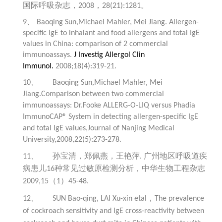
国际呼吸杂志，
，
。
2008
28(21):1281
9、
Baoqing Sun,Michael Mahler, Mei Jiang. Allergen-
specific IgE to inhalant and food allergens and total IgE
values in
China
: comparison of 2 commercial
immunoassays.
J Investig Allergol Clin
Immunol.
2008;18(4):319-21.
10、
Baoqing Sun,Michael Mahler, Mei
Jiang.Comparison between two commercial
immunoassays: Dr.Fooke ALLERG-O-LIQ versus Phadia
ImmunoCAP® System in detecting allergen-specific IgE
and total IgE values,Journal of Nanjing Medical
University,2008,22(5):273-278.
孙宝清，郑佩燕，王艳萍
广州地区呼吸道疾
11、
.
病患儿
种常见过敏原检测分析，中华生物工程杂志
16
（
）
2009,15
1
45-48.
，
12、
SUN Bao-qing, LAI Xu-xin etal
The prevalence
of cockroach sensitivity and IgE cross-reactivity between