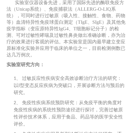
实验室仪器设备先进，采用了国际先进的酶联免疫方
法（
Unicap
系统）、免疫捕获法（
ALLERG-O-LIQ
系
统），可同时进行过敏原（吸入性、接触性、食物、药物
等）血清特异性免疫球蛋白测定（
TIgE
、
SIgE
）及其他免
疫学指标（变应原特异性
IgG4
、
T
细胞标记分子）的检
测、可对过敏性哮喘及过敏性鼻炎做出准确诊断，亦为治
疗的效果进行客观的评估。本实验室是国内最早建立变应
原标准化实验并应用于临床的单位之一，目前检测例数已
达几万例次。
实验室研究方向：
过敏反应性疾病安全高效诊断治疗方法的研究：
1、
以Ⅰ型变态反应疾病为突破口，开展诊断方法与预后的
研究。
免疫性疾病系统预防研究：从免疫平衡的角度对
2、
免疫性疾病的系统性预防途径进行探讨，完善过敏原
性评价技术体系，应用于食品、药品等的医学安全性
评价。