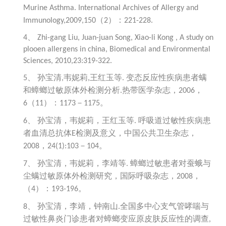
Murine Asthma. International Archives of Allergy and
（
）：
Immunology,2009,150
2
221-228.
4、
Zhi-gang Liu, Juan-juan Song, Xiao-li Kong , A study on
plooen allergens in china, Biomedical and Environmental
Sciences, 2010,23:319-322.
孙宝清
韦妮莉
王红玉等
变态反应性疾病患者螨
5、
,
,
.
和蟑螂过敏原体外检测分析
热带医学杂志，
，
.
2006
（
）：
－
。
6
11
1173
1175
孙宝清，韦妮莉，王红玉等
呼吸道过敏性疾病患
6、
.
者血清总抗体
检测及意义，中国公共卫生杂志，
E
，
－
。
2008
24(1):103
104
孙宝清，韦妮莉，李靖等
蟑螂过敏患者对蚕蛾与
7、
.
尘螨过敏原体外检测研究，国际呼吸杂志，
，
2008
（
）：
。
4
193-196
孙宝清，李靖，钟南山
全国多中心支气管哮喘与
8、
.
过敏性鼻炎门诊患者对蟑螂变应原皮肤反应性的调查
,