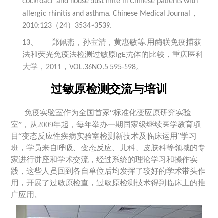
cockroach and house dust mite in Chinese patients with
，
allergic rhinitis and asthma. Chinese Medical Journal
（
）
2010:123
24
3534~3539.
郑佩燕，孙宝清，黄惠敏等
用酶联免疫捕获
13、
.
法和荧光免疫法检测过敏原
抗体的比较，重庆医科
IgE
大学，
，
。
2011
VOL.36NO.5,595-598
过敏原检测交流与培训
免疫实验室作为
全国首家“标准化变应原
研究实验
室
”
，从
2009
年起，
每年举办一期国家级继续医学教育项
目“
变态反应性疾病实验室检测新技术及临床运用
”学习
班，学员
来自呼吸、变态反应、儿科、皮肤科等领域的专
家进行讲座和学术交流，
经过系统的理论学习和操作实
践，这些人员回到各自单位后均发挥了较好的学术带头作
用，开展了过敏原检查，过敏原检测技术得到临床上的推
广应用。