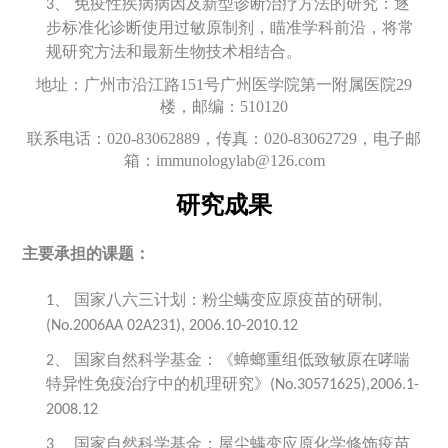
免疫性疾病病因及新型诊断治疗方法的研究：逐
3、
步标准化诊断使用过敏原制剂，瞄准学科前沿，将常
规研究方法和最新生物技术相结合。
地址：广州市沿江路
151
号广州医学院第一附属医院
29
楼，邮编：
510120
联系电话：
020-83062889
，传真：
020-83062729
，电子邮
箱：
immunologylab@126.com
研究成果
主要承担的课题：
国家八六三计划：粉尘螨变应原疫苗的研制
1、
,
(No.2006AA 02A231), 2006.10-2010.12
国家自然科学基金：《蟑螂重组低致敏原在哮喘
2、
特异性免疫治疗中的机理研究》
(No.30571625),2006.1-
2008.12
国家自然科学基金：屋尘螨变应原化学修饰疫苗
3、