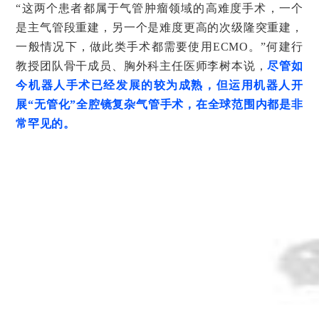
“这两个患者都属于气管肿瘤领域的高难度手术，一个
是主气管段重建，另一个是难度更高的次级隆突重建，
一般情况下，做此类手术都需要使用ECMO。”何建行
教授团队骨干成员、胸外科主任医师李树本说，
尽管如
今机器人手
术
已
经发
展的
较为
成熟，
但
运用
机器人开
展“无管化”全腔
镜
复
杂
气管手
术
，在全球范
围
内都是非
常罕
见
的。