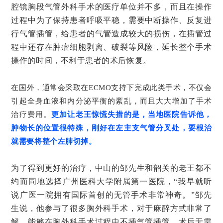
腔镜胸段气管外科手术的医疗单位并不多，而且在操作
过程中为了保持患者呼吸平稳，需要中断操作、反复进
行气管插管，给患者的气管造成较大的损伤，在插管过
程中还存在肿瘤细胞剥离、破裂等风险，延长整个手术
操作的时间，不利于患者的术后恢复。
在国外，通常会采取在ECMO支持下完成此类手术，不仅会
引起全身血液和内分泌平衡的紊乱，而且大大增加了手术
治疗费用。
更加让老王惊慌失措的是，当地医院告诉他，
肿物长的位置很特殊，刚好在左主支气管分叉处，要根治
就需要将整个左肺切掉。
为了得到更好的治疗，中山的邹先生和韶关的老王都不
约而同地选择广州医科大学附属第一医院，“我早就听
说广医一院拥有国际首创的无管手术非常神奇。”邹先
生说，他参与了很多胸外科手术，对于麻醉方式非常了
解，能够在胸外科手术过程中不插气管插管、术后无需