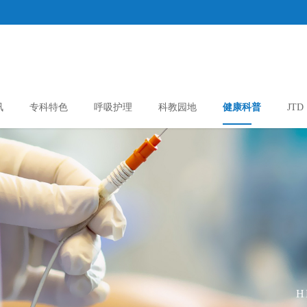
讯
专科特色
呼吸护理
科教园地
健康科普
JTD
H