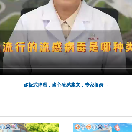
蹦极式降温，当心流感袭来，专家提醒→