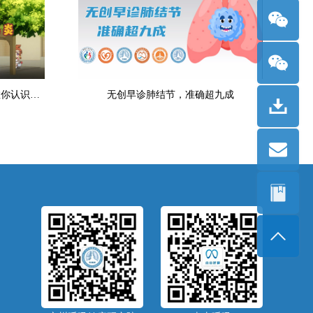
【梦幻书院】之呼吸健康科普-教你认识过敏性鼻炎
无创早诊肺结节，准确超九成