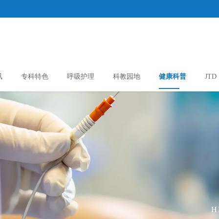
讯
专科特色
呼吸护理
科教园地
健康科普
JTD
H