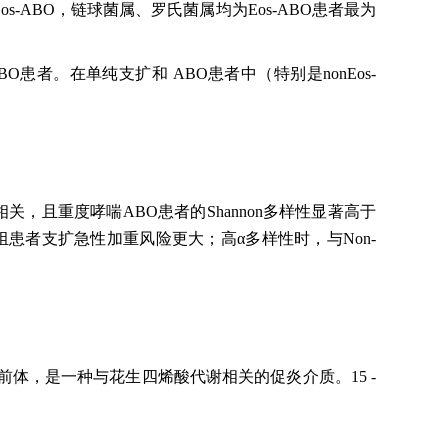
-ABO，链球菌属、罗氏菌属均为Eos-ABO患者最为
O患者。在单纯支扩和 ABO患者中（特别是nonEos-
相关，且重度哮喘ABO患者的Shannon多样性显著高于
O组患者支扩急性加重风险更大；高α多样性时，与Non-
A4的前体，是一种与花生四烯酸代谢相关的促炎介质。15 -