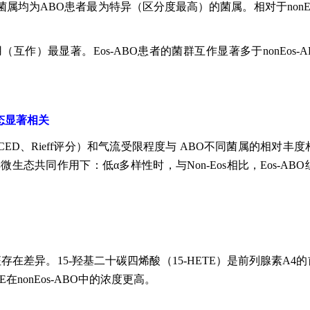
均为ABO患者最为特异（区分度最高）的菌属。相对于nonEos
）最显著。Eos-ABO患者的菌群互作显著多于nonEos-AB
态显著相关
CED、Rieff评分）和气流受限程度与 ABO不同菌属的相对丰度
态共同作用下：低α多样性时，与Non-Eos相比，Eos-AB
组特征存在差异。15-羟基二十碳四烯酸（15-HETE）是前列腺素
在nonEos-ABO中的浓度更高。