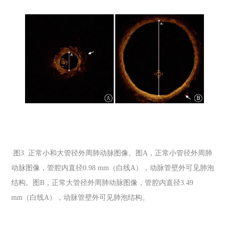
图
3.
正常小和大管径外周肺动脉图像。图
A
，正常小管径外周肺
动脉图像，管腔内直径
0.98 mm
（白线
A
），动脉管壁外可见肺泡
结构。图
B
，正常大管径外周肺动脉图像，管腔内直径
3.49
mm
（白线
A
），动脉管壁外可见肺泡结构。