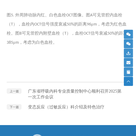
图
外周肺动脉内红、白色血栓
图像。图
可见管腔内血栓
5.
OCT
A
（
），血栓内
信号强度衰减
的距离
μ
，考虑为红色血
T
OCT
50%
96
m
栓。图
可见管腔内附壁血栓（
），血栓
信号衰减
的距离
B
T
OCT
50%
μ
，考虑为白色血栓。
385
m
广东省呼吸内科专业质量控制中心顺利召开2025第
上一篇
一次工作会议
变态反应（过敏反应）科介绍及特色治疗
下一篇