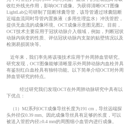
收红外线光作用，影响OCT成像。为获得清晰OCT图像
LightLab公司研制了阻断球囊导管，该导管通过球囊阻断
近端血流同时导管内置换液（多用生理盐水）冲洗管腔，
提供无血流的成像环境。OCT成像示意图见图2。目前，
OCT技术主要应用于冠状动脉介入领域，例如，判断冠状
动脉内病变的性质、评估冠状动脉内支架的贴壁情况以及
检测易损斑块等。
近年来，我们率先将该项技术应用于外周肺血管研究。
研究发现，OCT图像能够清晰显示外周肺动脉内血栓并具
有鉴别红白血栓具有独特功能。以下简单介绍OCT对外周
肺血管研究的特点。
经过研究我们发现OCT在外周肺动脉研究中具有以
下优点：
（1）M2系列OCT成像导丝长度为191 cm，导丝远端探
头外径仅0.39 mm。因此成像导丝具有足够的长度，可以
被送入管腔内径≥0.4 mm的周围细小血管内进行成像。