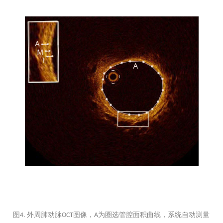
图
外周肺动脉
图像，
为圈选管腔面积曲线，系统自动测量
4.
OCT
A