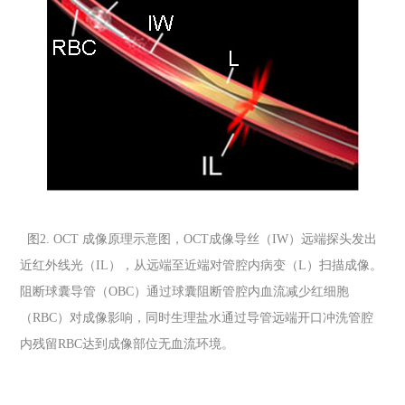
图
2. OCT
成像原理示意图，
OCT
成像导丝（
IW
）远端探头发出
近红外线光（
IL
），从远端至近端对管腔内病变（
L
）扫描成像。
阻断球囊导管（
OBC
）通过球囊阻断管腔内血流减少红细胞
（
RBC
）对成像影响，同时生理盐水通过导管远端开口冲洗管腔
内残留
RBC
达到成像部位无血流环境。