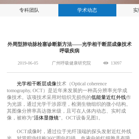
专科团队
学术动态
实
外周型肺动脉栓塞诊断新方法——光学相干断层成像技术
呼吸疾病
2019-06-05
广州呼吸健康研究院
13097
光学相干断层成像
技术（
Optical coherence
tomography, OCT
）是近年来发展的一种高分辨率光学成
像技术。该项技术采用对组织无损伤的
低能量近红外线
作
为光源，通过光学干涉原理，检测生物组织的微小结构。
其图像分辨率高达微米级，且可在人体内动态、实时成
像，被称为
“
活体显微镜
”
。
OCT
设备见图
1
。
OCT成像时，通过位于光纤顶端的探头发射近红外线
光，对管腔内结构360°周向扫描。血液中的红细胞具有吸