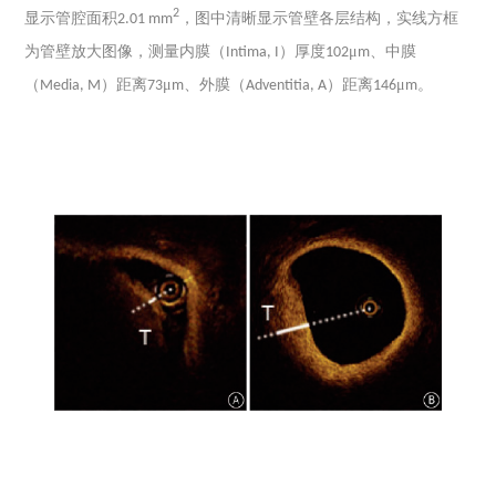
2
显示管腔面积
，图中清晰显示管壁各层结构，实线方框
2.01 mm
为管壁放大图像，测量内膜（
）厚度
μ
、中膜
Intima, I
102
m
（
）距离
μ
、外膜（
）距离
μ
。
Media, M
73
m
Adventitia, A
146
m