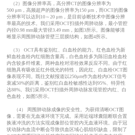
（2）图像分辨率高，高分辨CT的图像分辨率为
500 μm，高频超声的图像分辨率为150 μm，而OCT的图像
分辨率可以达到10～20 μm，是目前诊断技术中图像分辨
率最高的技术。我们采用OCT扫描外周肺动脉，最小管腔
内径0.98 mm最大管径3.49 mm，如图3所示。图像能够清
晰显示周围肺动脉管壁三层膜结构，如图4所示。
（3） OCT具有鉴别红、白血栓的能力。红色血栓为新
鲜血栓血栓内红细胞含量高，白色血栓多为陈旧血栓血栓
内含较多纤维素。两种血栓对溶栓效果反应不同。由于红
细胞具有吸收近红外线光的特性，因此红、白血栓OCT图
像表现不同。既往文献报道以250μm作为血栓内OCT信号
衰减50%的距离，鉴别红白血栓敏感性达到95%、特异性
达88%。我们采用OCT扫描外周肺动脉发现管腔内红、白
色血栓，如图5所示。
（4） 周围肺动脉成像的安全性。为获得清晰OCT图
像，需要在无血液环境下完成。采用近端球囊阻断联合置
换液冲洗的方法实现成像部位管腔内无血液环境。由于冠
状动脉内血流中断会导致供血区域心肌组织缺血，限制了