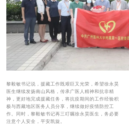
黎毅敏书记说，援藏工作既艰巨又光荣，希望徐永昊
医生继续发扬南山风格，传承广医人精神和抗非精
神，更好地完成援藏任务，将抗疫期间的工作经验积
极与西藏地区医务人员分享，继续做好疫情防控工
作。同时，黎毅敏书记再三叮嘱徐永昊医生，务必要
注意个人安全，平安凯旋。