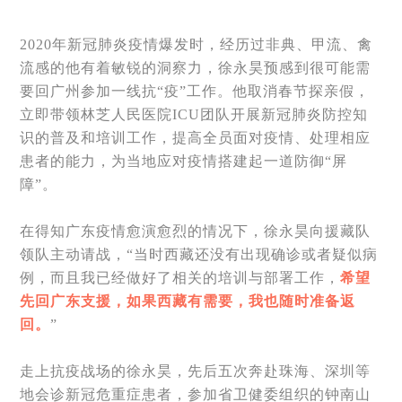
2020年新冠肺炎疫情爆发时，经历过非典、甲流、禽
流感的他有着敏锐的洞察力，徐永昊预感到很可能需
要回广州参加一线抗“疫”工作。他取消春节探亲假，
立即带领林芝人民医院ICU团队开展新冠肺炎防控知
识的普及和培训工作，提高全员面对疫情、处理相应
患者的能力，为当地应对疫情搭建起一道防御“屏
障”。
在得知广东疫情愈演愈烈的情况下，徐永昊向援藏队
领队主动请战，“当时西藏还没有出现确诊或者疑似病
例，而且我已经做好了相关的培训与部署工作，
希望
先回广东支援，如果西藏有需要，我也随时准备返
回。
”
走上抗疫战场的徐永昊，先后五次奔赴珠海、深圳等
地会诊新冠危重症患者，参加省卫健委组织的钟南山