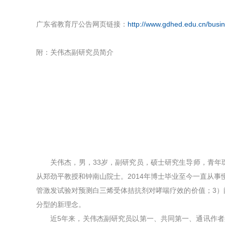
广东省教育厅公告网页链接：
http://www.gdhed.edu.cn/busin
附：关伟杰副研究员简介
关伟杰，男，33岁，副研究员，硕士研究生导师，青年珠
从郑劲平教授和钟南山院士。2014年博士毕业至今一直从
管激发试验对预测白三烯受体拮抗剂对哮喘疗效的价值；3
分型的新理念。
近5年来，关伟杰副研究员以第一、共同第一、通讯作者身份发