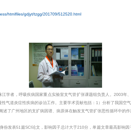
ess/htmlfiles/gdjyt/tzgg/201709/512520.html
江学者，呼吸疾病国家重点实验室支气管扩张课题组负责人。2003年、2
事慢性气道炎症性疾病的诊治工作。主要学术贡献包括：1）分析了我国空气
）阐述了广州地区的支扩病因谱、病原体在触发支气管扩张恶性循环中的作
表51篇SCI论文，影响因子总计大于210分，单篇文章最高影响因子为47.