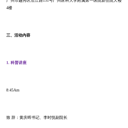
广州市越秀区沿江路151号广州医科大学附属第一医院新住院大楼
4楼
三、活动内容
1. 科普讲座
8:45Am
致 辞：黄庆晖书记、李时悦副院长