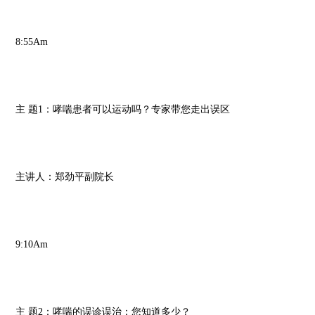
8:55Am
主 题1：哮喘患者可以运动吗？专家带您走出误区
主讲人：郑劲平副院长
9:10Am
主 题2：哮喘的误诊误治：您知道多少？