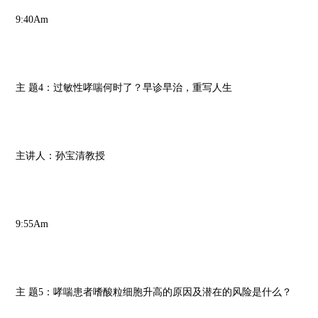
9:40Am
主 题4：过敏性哮喘何时了？早诊早治，重写人生
主讲人：孙宝清教授
9:55Am
主 题5：哮喘患者嗜酸粒细胞升高的原因及潜在的风险是什么？