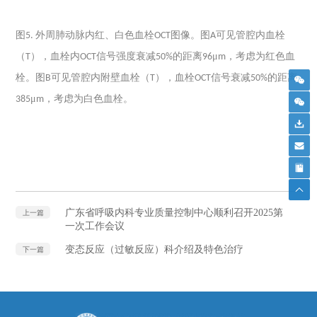
图
外周肺动脉内红、白色血栓
图像。图
可见管腔内血栓
5.
OCT
A
（
），血栓内
信号强度衰减
的距离
μ
，考虑为红色血
T
OCT
50%
96
m
栓。图
可见管腔内附壁血栓（
），血栓
信号衰减
的距离
B
T
OCT
50%
μ
，考虑为白色血栓。
385
m
广东省呼吸内科专业质量控制中心顺利召开2025第
上一篇
一次工作会议
变态反应（过敏反应）科介绍及特色治疗
下一篇