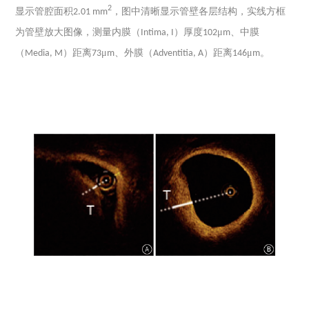
2
显示管腔面积
，图中清晰显示管壁各层结构，实线方框
2.01 mm
为管壁放大图像，测量内膜（
）厚度
μ
、中膜
Intima, I
102
m
（
）距离
μ
、外膜（
）距离
μ
。
Media, M
73
m
Adventitia, A
146
m