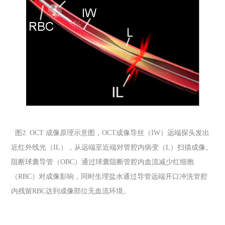
图
2. OCT
成像原理示意图，
OCT
成像导丝（
IW
）远端探头发出
近红外线光（
IL
），从远端至近端对管腔内病变（
L
）扫描成像。
阻断球囊导管（
OBC
）通过球囊阻断管腔内血流减少红细胞
（
RBC
）对成像影响，同时生理盐水通过导管远端开口冲洗管腔
内残留
RBC
达到成像部位无血流环境。