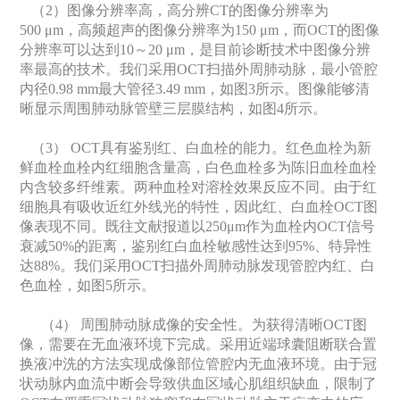
（2）图像分辨率高，高分辨CT的图像分辨率为
500 μm，高频超声的图像分辨率为150 μm，而OCT的图像
分辨率可以达到10～20 μm，是目前诊断技术中图像分辨
率最高的技术。我们采用OCT扫描外周肺动脉，最小管腔
内径0.98 mm最大管径3.49 mm，如图3所示。图像能够清
晰显示周围肺动脉管壁三层膜结构，如图4所示。
（3） OCT具有鉴别红、白血栓的能力。红色血栓为新
鲜血栓血栓内红细胞含量高，白色血栓多为陈旧血栓血栓
内含较多纤维素。两种血栓对溶栓效果反应不同。由于红
细胞具有吸收近红外线光的特性，因此红、白血栓OCT图
像表现不同。既往文献报道以250μm作为血栓内OCT信号
衰减50%的距离，鉴别红白血栓敏感性达到95%、特异性
达88%。我们采用OCT扫描外周肺动脉发现管腔内红、白
色血栓，如图5所示。
（4） 周围肺动脉成像的安全性。为获得清晰OCT图
像，需要在无血液环境下完成。采用近端球囊阻断联合置
换液冲洗的方法实现成像部位管腔内无血液环境。由于冠
状动脉内血流中断会导致供血区域心肌组织缺血，限制了