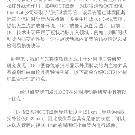
收红外线光作用，影响OCT成像。为获得清晰OCT图像
LightLab公司研制了阻断球囊导管，该导管通过球囊阻断
近端血流同时导管内置换液（多用生理盐水）冲洗管腔，
提供无血流的成像环境。OCT成像示意图见图2。目前，
OCT技术主要应用于冠状动脉介入领域，例如，判断冠状
动脉内病变的性质、评估冠状动脉内支架的贴壁情况以及
检测易损斑块等。
近年来，我们率先将该项技术应用于外周肺血管研究。
研究发现，OCT图像能够清晰显示外周肺动脉内血栓并具
有鉴别红白血栓具有独特功能。以下简单介绍OCT对外周
肺血管研究的特点。
经过研究我们发现OCT在外周肺动脉研究中具有以
下优点：
（1）M2系列OCT成像导丝长度为191 cm，导丝远端探
头外径仅0.39 mm。因此成像导丝具有足够的长度，可以
被送入管腔内径≥0.4 mm的周围细小血管内进行成像。