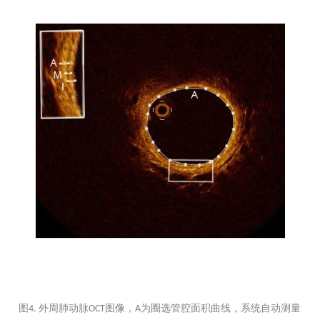
图
外周肺动脉
图像，
为圈选管腔面积曲线，系统自动测量
4.
OCT
A