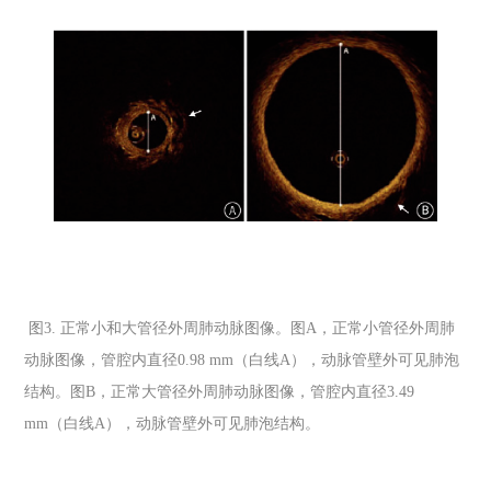
图
3.
正常小和大管径外周肺动脉图像。图
A
，正常小管径外周肺
动脉图像，管腔内直径
0.98 mm
（白线
A
），动脉管壁外可见肺泡
结构。图
B
，正常大管径外周肺动脉图像，管腔内直径
3.49
mm
（白线
A
），动脉管壁外可见肺泡结构。