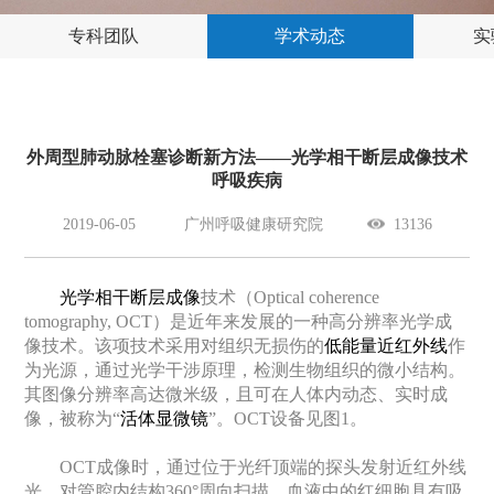
专科团队
学术动态
实
外周型肺动脉栓塞诊断新方法——光学相干断层成像技术
呼吸疾病
2019-06-05
广州呼吸健康研究院
13136
光学相干断层成像
技术（
Optical coherence
tomography, OCT
）是近年来发展的一种高分辨率光学成
像技术。该项技术采用对组织无损伤的
低能量近红外线
作
为光源，通过光学干涉原理，检测生物组织的微小结构。
其图像分辨率高达微米级，且可在人体内动态、实时成
像，被称为
“
活体显微镜
”
。
OCT
设备见图
1
。
OCT成像时，通过位于光纤顶端的探头发射近红外线
光，对管腔内结构360°周向扫描。血液中的红细胞具有吸