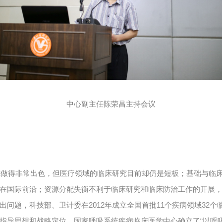
中心副主任陈荣昌主持会议
究做得非常出色，但医疗领域的临床研究目前却仍是短板；基础与临
在国际前沿；资源分配失衡不利于临床研究和临床防治工作的开展
2012
11
32
出问题，科技部、卫计委在
年成立全国首批
个疾病领域
个
“
指导思想和战略定位。国家呼吸系统疾病临床医学中心确立了
以呼