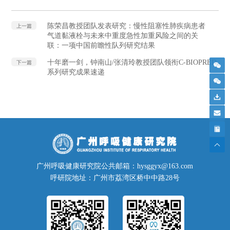
陈荣昌教授团队发表研究：慢性阻塞性肺疾病患者
上一篇
气道黏液栓与未来中重度急性加重风险之间的关
联：一项中国前瞻性队列研究结果
十年磨一剑，钟南山/张清玲教授团队领衔C-BIOPRED
下一篇
系列研究成果速递
广州呼吸健康研究院公共邮箱：hysggyx@163.com
呼研院地址：广州市荔湾区桥中中路28号